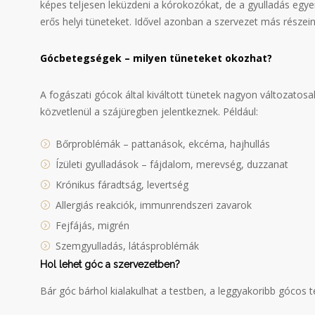
képes teljesen leküzdeni a kórokozókat, de a gyulladás eg
erős helyi tüneteket. Idővel azonban a szervezet más részei
Gócbetegségek – milyen tüneteket okozhat?
A fogászati gócok által kiváltott tünetek nagyon változatos
közvetlenül a szájüregben jelentkeznek. Például:
Bőrproblémák – pattanások, ekcéma, hajhullás
Ízületi gyulladások – fájdalom, merevség, duzzanat
Krónikus fáradtság, levertség
Allergiás reakciók, immunrendszeri zavarok
Fejfájás, migrén
Szemgyulladás, látásproblémák
Hol lehet góc a szervezetben?
Bár góc bárhol kialakulhat a testben, a leggyakoribb gócos t