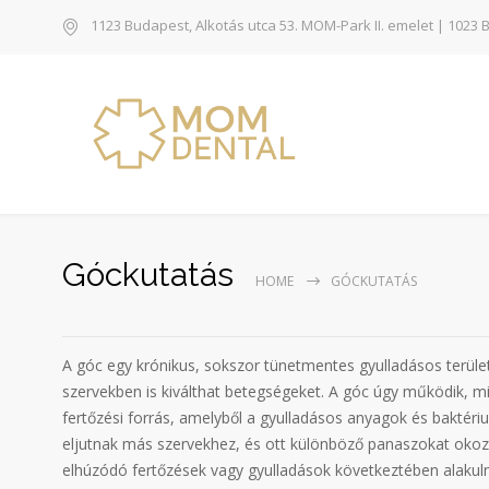
1123 Budapest, Alkotás utca 53. MOM-Park II. emelet | 1023 
Góckutatás
HOME
GÓCKUTATÁS
A góc egy krónikus, sokszor tünetmentes gyulladásos terület
szervekben is kiválthat betegségeket. A góc úgy működik, m
fertőzési forrás, amelyből a gyulladásos anyagok és baktér
eljutnak más szervekhez, és ott különböző panaszokat okoz
elhúzódó fertőzések vagy gyulladások következtében alakul