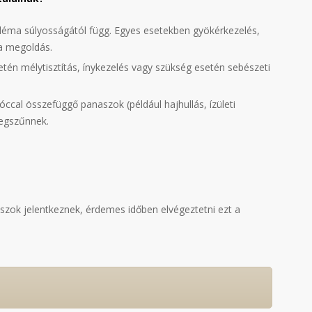
bléma súlyosságától függ. Egyes esetekben gyökérkezelés,
 a megoldás.
tén mélytisztítás, ínykezelés vagy szükség esetén sebészeti
óccal összefüggő panaszok (például hajhullás, ízületi
egszűnnek.
szok jelentkeznek, érdemes időben elvégeztetni ezt a