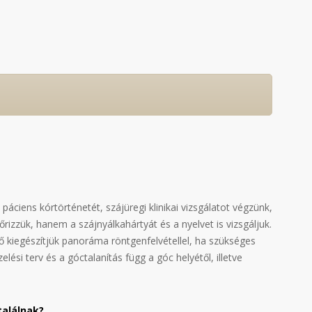
páciens kórtörténetét, szájüregi klinikai vizsgálatot végzünk,
rizzük, hanem a szájnyálkahártyát és a nyelvet is vizsgáljuk.
 kiegészítjük panoráma röntgenfelvétellel, ha szükséges
elési terv és a góctalanítás függ a góc helyétől, illetve
találnak?