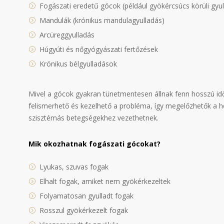
Fogászati eredetű gócok (például gyökércsúcs körüli gy
Mandulák (krónikus mandulagyulladás)
Arcüreggyulladás
Húgyúti és nőgyógyászati fertőzések
Krónikus bélgyulladások
Mivel a gócok gyakran tünetmentesen állnak fenn hosszú időn
felismerhető és kezelhető a probléma, így megelőzhetők a 
szisztémás betegségekhez vezethetnek.
Mik okozhatnak fogászati gócokat?
Lyukas, szuvas fogak
Elhalt fogak, amiket nem gyökérkezeltek
Folyamatosan gyulladt fogak
Rosszul gyökérkezelt fogak