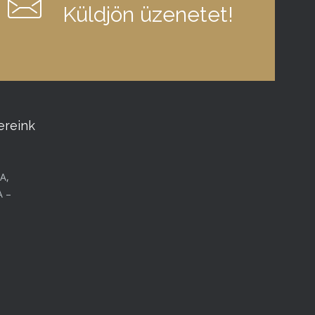
Küldjön üzenetet!
ereink
A,
A –