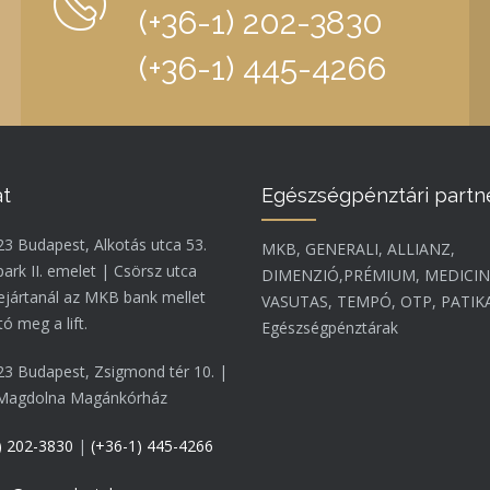
(+36-1) 202-3830
(+36-1) 445-4266
at
Egészségpénztári partn
3 Budapest, Alkotás utca 53.
MKB, GENERALI, ALLIANZ,
rk II. emelet | Csörsz utca
DIMENZIÓ,PRÉMIUM, MEDICIN
 bejártanál az MKB bank mellet
VASUTAS, TEMPÓ, OTP, PATIK
tó meg a lift.
Egészségpénztárak
3 Budapest, Zsigmond tér 10. |
 Magdolna Magánkórház
) 202-3830
|
(+36-1) 445-4266