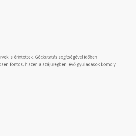
vek is érintettek. Góckutatás segítségével időben
sen fontos, hiszen a szájüregben lévő gyulladások komoly