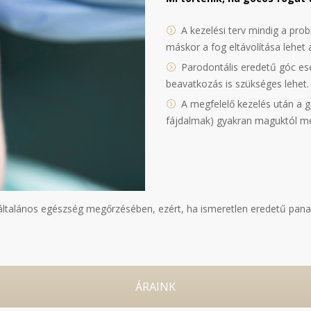
A kezelési terv mindig a pro
máskor a fog eltávolítása lehet
Parodontális eredetű góc ese
beavatkozás is szükséges lehet.
A megfelelő kezelés után a g
fájdalmak) gyakran maguktól m
 általános egészség megőrzésében, ezért, ha ismeretlen eredetű pana
ÁRAINK