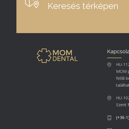
Keresés térképen
Kapcsol
HU-112
MOM pa
felőli
találha
HU-102
Szent
(+36-1