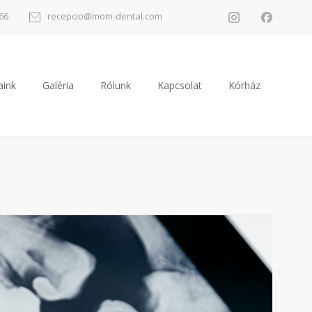
266
recepcio@mom-dental.com
aink
Galéria
Rólunk
Kapcsolat
Kórház