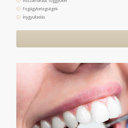
Visszamaradt foggyökér
Fogágybetegségek
Ínygyulladás