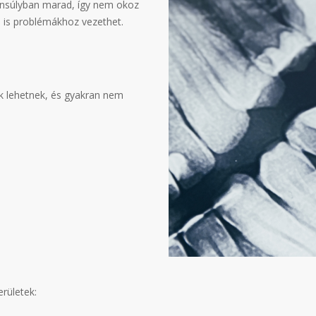
yensúlyban marad, így nem okoz
n is problémákhoz vezethet.
ak lehetnek, és gyakran nem
erületek: