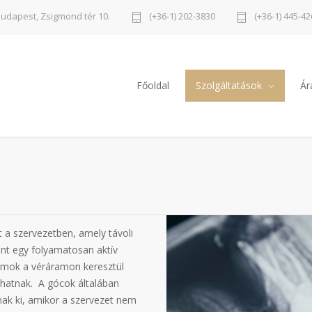
Budapest, Zsigmond tér 10.
(+36-1) 202-3830
(+36-1) 445-4
Főoldal
Szolgáltatások
Ár
 a szervezetben, amely távoli
int egy folyamatosan aktív
iumok a véráramon keresztül
hatnak. A gócok általában
nak ki, amikor a szervezet nem