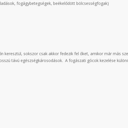
ulladások, fogágybetegségek, beékelődött bölcsességfogak)
 keresztül, sokszor csak akkor fedezik fel őket, amikor már más szer
hosszú távú egészségkárosodások. A fogászati gócok kezelése különö