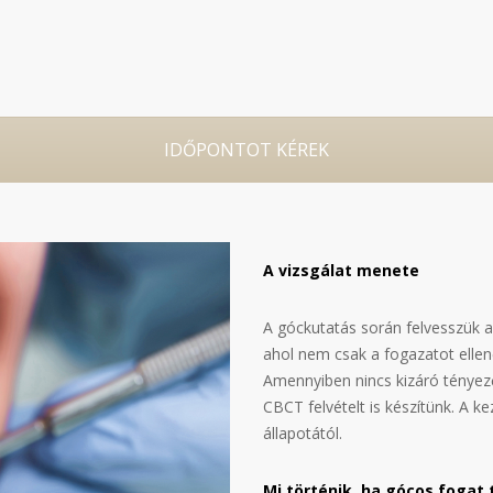
IDŐPONTOT KÉREK
A vizsgálat menete
A góckutatás során felvesszük a 
ahol nem csak a fogazatot ellenő
Amennyiben nincs kizáró tényező
CBCT felvételt is készítünk. A kez
állapotától.
Mi történik, ha gócos fogat 